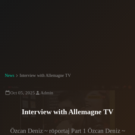
News
Interview with Allemagne TV
Oct 05, 2025
Admin
Interview with Allemagne TV
Özcan Deniz ~ röportaj Part 1 Özcan Deniz ~