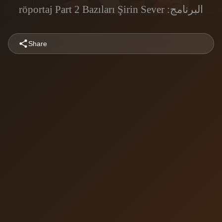
röportaj Part 2 Bazıları Şirin Sever :البرنامج
Share