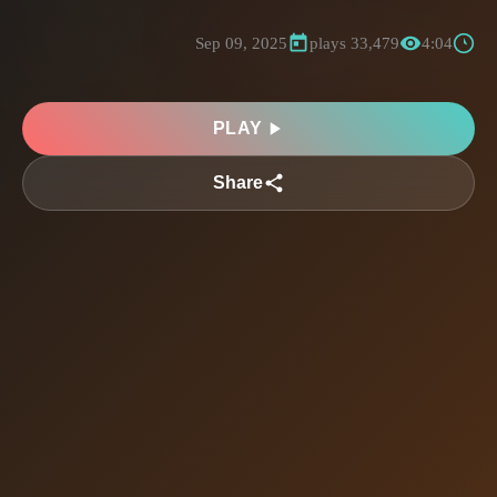
Sep 09, 2025
33,479 plays
4:04
PLAY
Share