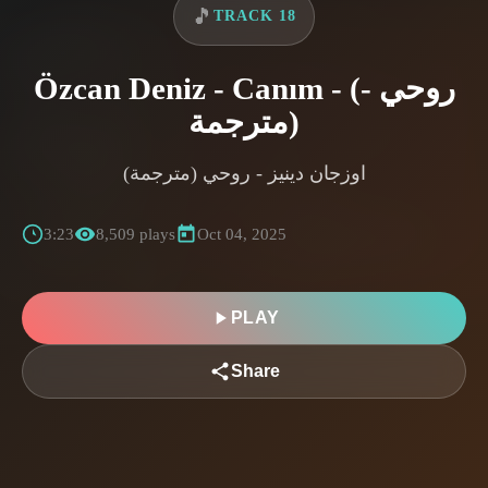
🎵
TRACK 18
Özcan Deniz - Canım - (روحي -
مترجمة)
اوزجان دينيز - روحي (مترجمة)
3:23
8,509 plays
Oct 04, 2025
PLAY
Share