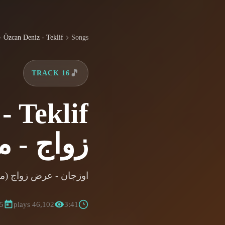
Songs
Özcan Deniz - Teklif - (عرض زو...
🎵
TRACK 16
زواج - م
اوزجان - عرض زواج (م
25
46,102 plays
3:41