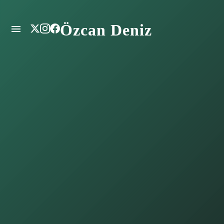
Özcan Deniz