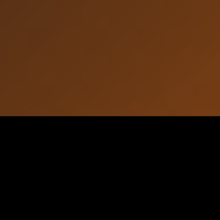
Song Information
Track Number
19
Duration
3:42