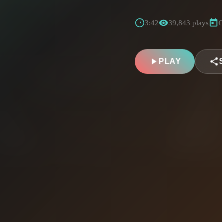
3:42
39,843 plays
O
PLAY