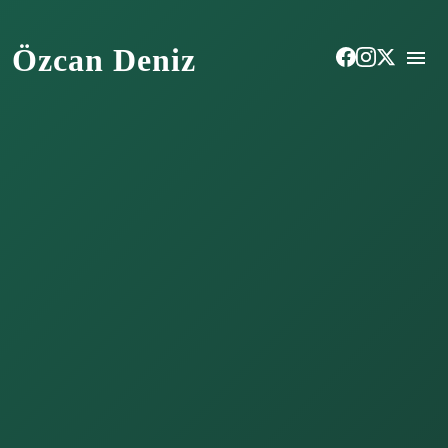
Özcan Deniz